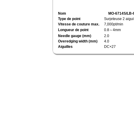
Nom
MO-6714S/LB-
Type de point
Surjeteuse 2 aigui
Vitesse de couture max.
7,000pt/min
Longueur de point
0.8～4mm
Needle gauge (mm)
2.0
Overedging width (mm)
4.0
Aiguilles
DC×27