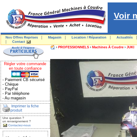
Voir 
|
|
|
Nos Offres Reprises
Magasin
Location / Réparation
Actualités
|
Contact
›
›
›
PROFESSIONNELS
Machines À Coudre
JUKI
Régler votre commande
en toute confiance
- Paiement CB sécurisé
- Chèque
- PayPal
- Par téléphone
- Au magasin
Imprimer la fiche
produit
Une question ?
un renseignement ?
Contactez-nous