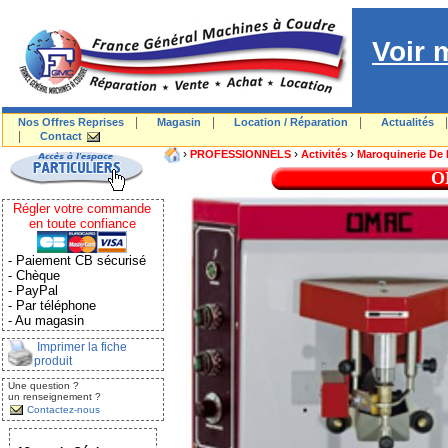
Voir 
|
|
|
Nos Offres Reprises
Magasin
Location / Réparation
Actualités
|
Contact
›
›
›
PROFESSIONNELS
Activités
Maroquinerie De
O
Régler votre commande
en toute confiance
- Paiement CB sécurisé
- Chèque
- PayPal
- Par téléphone
- Au magasin
Imprimer la fiche
produit
Une question ?
un renseignement ?
Contactez-nous