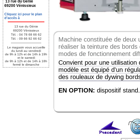
13 rue du Génie
69200 Vénissieux
Cliquez ici pour le plan
d’accès à
13 rue du Génie
69200 Vénissieux
Tél. : 04 78 68 66 62
Machine constituée de deux 
Tél. : 09 66 92 66 62
réaliser la teinture des bord
Le magasin vous accueille
du lundi au vendredi
modes de fonctionnement diffé
de 9h à 12h et de 14h à 19h
et le samedi
Convient pour une utilisation 
de 9h à 12h et de 14h à 18h
fermé le dimanche
modèle est équipé d'un régula
des rouleaux de dywing bords
EN OPTION:
dispositif stand.