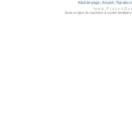
Haut de page
Accueil
Top des v
|
|
F
G
www.
rance
e
Vente en ligne de machines à coudre familiale et