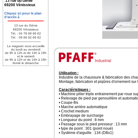
13 rue du Génie
69200 Vénissieux
Cliquez ici pour le plan
d’accès à
13 rue du Génie
69200 Vénissieux
Tél. : 04 78 68 66 62
Tél. : 09 66 92 66 62
Le magasin vous accueille
du lundi au vendredi
de 9h à 12h et de 14h à 19h
et le samedi
de 9h à 12h et de 14h à 18h
fermé le dimanche
Utilisation :
Industrie de la chaussure & fabrication des cha
Montage, fabrication et piqûres d'ornement sur 
Caractéristiques :
• Machine pilier triple entrainement par roue su
• Relevage de pied par genouillère et automati
• Coupe-fils
• Marche arrière automatique
• Crochet medium
• Embrayage de surcharge
• Longueur du point : 8 mm
• Passage sous le pied presseur : 13 mm
• type de point : 301 (point noué)
• Système d'aiguille : 134 (DBx1)