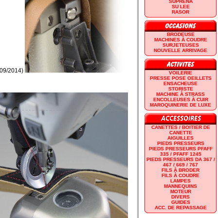
SUPRENA
SU LEE
RASOR
BRODEUSE
MACHINES À COUDRE
SURJETEUSES
NOUVELLE ARRIVAGE
/09/2014)
VOILERIE
PRESSE POSE OEILLETS
ENSACHEUSE
STORISTE
MACHINE À STRASS
ENCOLLEUSES À CUIR
MAROQUINERIE DE LUXE
CANETTES / BOITIER DE
CANETTE
AIGUILLES
PIEDS PRESSEURS
PIEDS PRESSEURS PFAFF
335 / PFAFF 1245
PIEDS PRESSEURS DA 367 /
467 / 669 / 767
FILS À BRODER
FILS À COUDRE
LAMPES
MANNEQUINS
MOTEUR
DIVERS
GUIDES
ACC. DE REPASSAGE