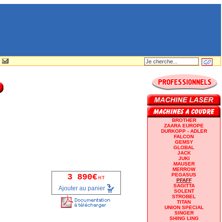
BROTHER
ZAARA EUROPE
DURKOPP - ADLER
FALCON
GEMSY
GLOBAL
JACK
JUKI
MAUSER
MERROW
PEGASUS
3 890€
HT
PFAFF
SAGITTA
Ajouter au panier
SOLENT
STROBEL
TITAN
UNION SPECIAL
SINGER
SHING LING