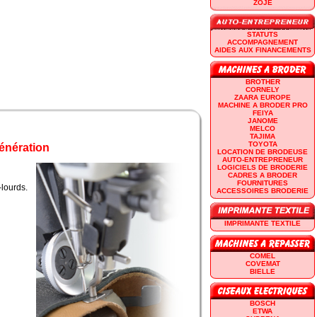
ZOJE
STATUTS
ACCOMPAGNEMENT
AIDES AUX FINANCEMENTS
BROTHER
CORNELY
ZAARA EUROPE
MACHINE A BRODER PRO
FEIYA
JANOME
MELCO
TAJIMA
TOYOTA
énération
LOCATION DE BRODEUSE
AUTO-ENTREPRENEUR
LOGICIELS DE BRODERIE
CADRES A BRODER
FOURNITURES
-lourds.
ACCESSOIRES BRODERIE
IMPRIMANTE TEXTILE
COMEL
COVEMAT
BIELLE
BOSCH
ETWA