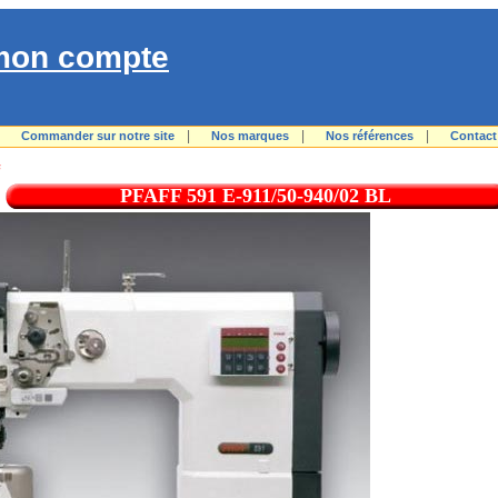
mon compte
|
|
|
|
Commander sur notre site
Nos marques
Nos références
Contact
F
PFAFF 591 E-911/50-940/02 BL