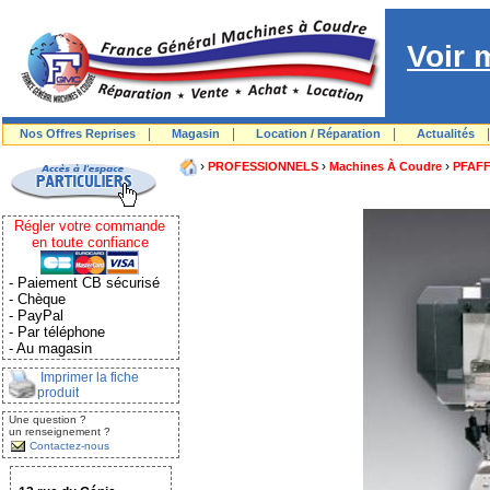
Voir 
|
|
|
Nos Offres Reprises
Magasin
Location / Réparation
Actualités
›
›
›
PROFESSIONNELS
Machines À Coudre
PFAF
Régler votre commande
en toute confiance
- Paiement CB sécurisé
- Chèque
- PayPal
- Par téléphone
- Au magasin
Imprimer la fiche
produit
Une question ?
un renseignement ?
Contactez-nous