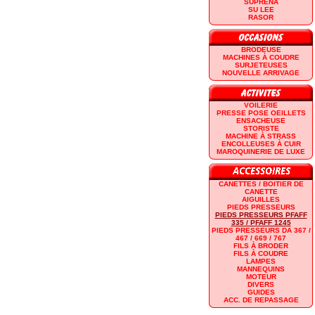
SUPRENA
SU LEE
RASOR
BRODEUSE
MACHINES À COUDRE
SURJETEUSES
NOUVELLE ARRIVAGE
VOILERIE
PRESSE POSE OEILLETS
ENSACHEUSE
STORISTE
MACHINE À STRASS
ENCOLLEUSES À CUIR
MAROQUINERIE DE LUXE
CANETTES / BOITIER DE
CANETTE
AIGUILLES
PIEDS PRESSEURS
PIEDS PRESSEURS PFAFF
335 / PFAFF 1245
PIEDS PRESSEURS DA 367 /
467 / 669 / 767
FILS À BRODER
FILS À COUDRE
LAMPES
MANNEQUINS
MOTEUR
DIVERS
GUIDES
ACC. DE REPASSAGE