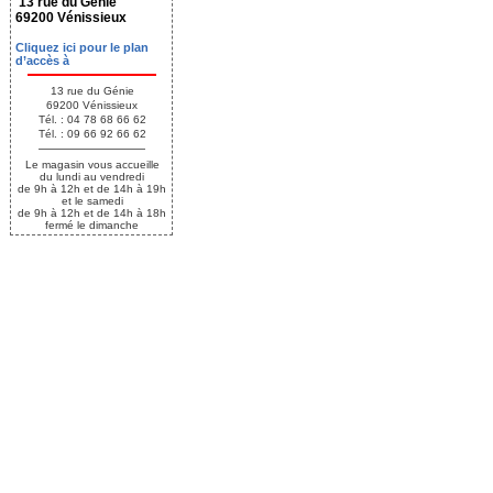
13 rue du Génie
69200 Vénissieux
Cliquez ici pour le plan
d’accès à
13 rue du Génie
69200 Vénissieux
Tél. : 04 78 68 66 62
Tél. : 09 66 92 66 62
Le magasin vous accueille
du lundi au vendredi
de 9h à 12h et de 14h à 19h
et le samedi
de 9h à 12h et de 14h à 18h
fermé le dimanche