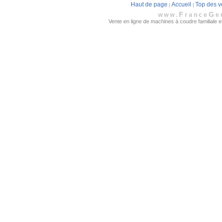
Haut de page
Accueil
Top des v
|
|
F
G
www.
rance
e
Vente en ligne de machines à coudre familiale et