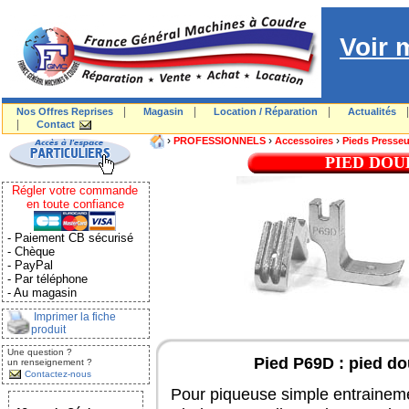
Voir 
|
|
|
Nos Offres Reprises
Magasin
Location / Réparation
Actualités
|
Contact
›
›
›
PROFESSIONNELS
Accessoires
Pieds Presseu
PIED DOU
Régler votre commande
en toute confiance
- Paiement CB sécurisé
- Chèque
- PayPal
- Par téléphone
- Au magasin
Imprimer la fiche
produit
Une question ?
Pied P69D : pied do
un renseignement ?
Contactez-nous
Pour piqueuse simple entrainem