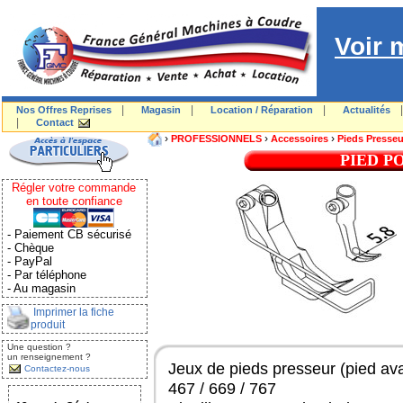
Voir 
|
|
|
Nos Offres Reprises
Magasin
Location / Réparation
Actualités
|
Contact
›
›
›
PROFESSIONNELS
Accessoires
Pieds Presseur
PIED P
Régler votre commande
en toute confiance
- Paiement CB sécurisé
- Chèque
- PayPal
- Par téléphone
- Au magasin
Imprimer la fiche
produit
Une question ?
un renseignement ?
Jeux de pieds presseur (pied ava
Contactez-nous
467 / 669 / 767