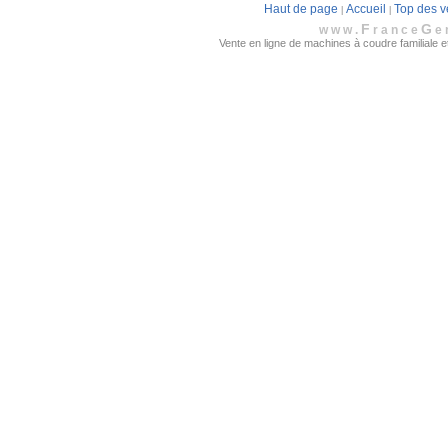
Haut de page
Accueil
Top des v
|
|
F
G
www.
rance
e
Vente en ligne de machines à coudre familiale et