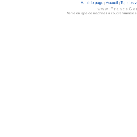
Haut de page
Accueil
Top des v
|
|
F
G
www.
rance
e
Vente en ligne de machines à coudre familiale et