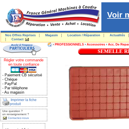
Voir 
|
|
|
Nos Offres Reprises
Magasin
Location / Réparation
Actualités
|
Contact
›
›
›
PROFESSIONNELS
Accessoires
Acc. De Repa
SEMELLE R
Régler votre commande
en toute confiance
- Paiement CB sécurisé
- Chèque
- PayPal
- Par téléphone
- Au magasin
Imprimer la fiche
produit
Une question ?
un renseignement ?
Contactez-nous