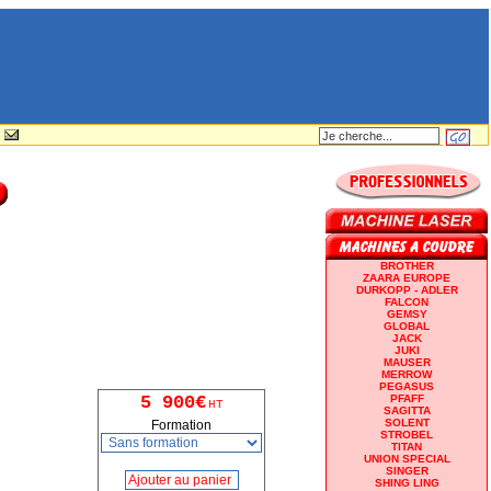
BROTHER
ZAARA EUROPE
DURKOPP - ADLER
FALCON
GEMSY
GLOBAL
JACK
JUKI
MAUSER
MERROW
PEGASUS
5 900€
PFAFF
HT
SAGITTA
SOLENT
Formation
STROBEL
TITAN
UNION SPECIAL
SINGER
SHING LING