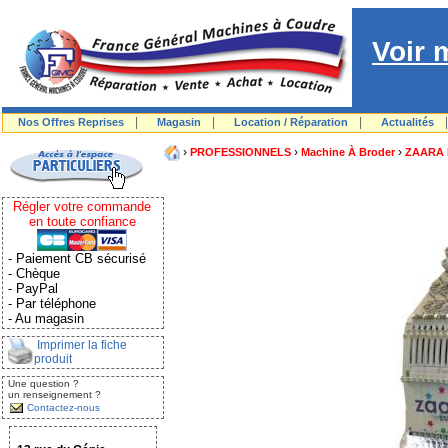
Voir 
|
|
|
Nos Offres Reprises
Magasin
Location / Réparation
Actualités
›
›
›
PROFESSIONNELS
Machine À Broder
ZAARA
Régler votre commande
en toute confiance
- Paiement CB sécurisé
- Chèque
- PayPal
- Par téléphone
- Au magasin
Imprimer la fiche
produit
Une question ?
un renseignement ?
Contactez-nous