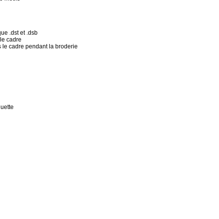
que .dst et .dsb
 le cadre
s le cadre pendant la broderie
quette