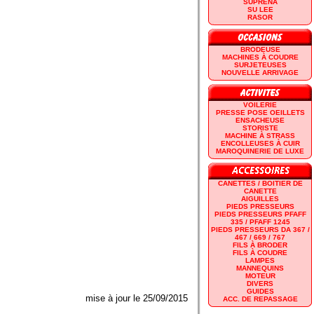
SUPRENA
SU LEE
RASOR
BRODEUSE
MACHINES À COUDRE
SURJETEUSES
NOUVELLE ARRIVAGE
VOILERIE
PRESSE POSE OEILLETS
ENSACHEUSE
STORISTE
MACHINE À STRASS
ENCOLLEUSES À CUIR
MAROQUINERIE DE LUXE
CANETTES / BOITIER DE
CANETTE
AIGUILLES
PIEDS PRESSEURS
PIEDS PRESSEURS PFAFF
335 / PFAFF 1245
PIEDS PRESSEURS DA 367 /
467 / 669 / 767
FILS À BRODER
FILS À COUDRE
LAMPES
MANNEQUINS
MOTEUR
DIVERS
GUIDES
mise à jour le 25/09/2015
ACC. DE REPASSAGE