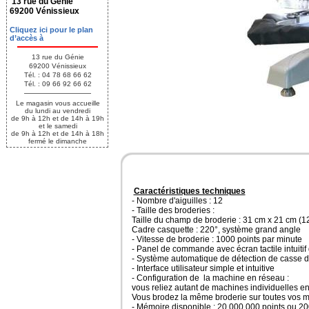
13 rue du Génie
69200 Vénissieux
Cliquez ici pour le plan
d’accès à
13 rue du Génie
69200 Vénissieux
Tél. : 04 78 68 66 62
Tél. : 09 66 92 66 62
Le magasin vous accueille
du lundi au vendredi
de 9h à 12h et de 14h à 19h
et le samedi
de 9h à 12h et de 14h à 18h
fermé le dimanche
Caractéristiques techniques
- Nombre d'aiguilles : 12
- Taille des broderies :
Taille du champ de broderie : 31 cm x 21 cm (12.
Cadre casquette : 220°, système grand angle
- Vitesse de broderie : 1000 points par minute
- Panel de commande avec écran tactile intuitif
- Système automatique de détection de casse de
- Interface utilisateur simple et intuitive
- Configuration de la machine en réseau :
vous reliez autant de machines individuelles en
Vous brodez la même broderie sur toutes vos ma
- Mémoire disponible : 20 000 000 points ou 20