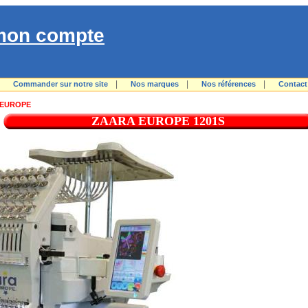
mon compte
|
|
|
|
Commander sur notre site
Nos marques
Nos références
Contact
 EUROPE
ZAARA EUROPE 1201S