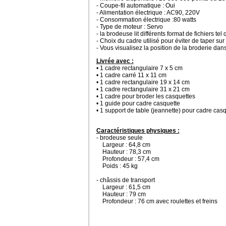
- Coupe-fil automatique : Oui
- Alimentation électrique : AC90, 220V
- Consommation électrique :80 watts
- Type de moteur : Servo
- la brodeuse lit différents format de fichiers tel 
- Choix du cadre utilisé pour éviter de taper sur
- Vous visualisez la position de la broderie dan
Livrée avec :
• 1 cadre rectangulaire 7 x 5 cm
• 1 cadre carré 11 x 11 cm
• 1 cadre rectangulaire 19 x 14 cm
• 1 cadre rectangulaire 31 x 21 cm
• 1 cadre pour broder les casquettes
• 1 guide pour cadre casquette
• 1 support de table (jeannette) pour cadre cas
Caractéristiques physiques :
- brodeuse seule
Largeur : 64,8 cm
Hauteur : 78,3 cm
Profondeur : 57,4 cm
Poids : 45 kg
- châssis de transport
Largeur : 61,5 cm
Hauteur : 79 cm
Profondeur : 76 cm avec roulettes et freins