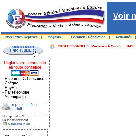
Voir 
|
|
|
Nos Offres Reprises
Magasin
Location / Réparation
Actualités
›
›
›
PROFESSIONNELS
Machines À Coudre
JACK
Régler votre commande
en toute confiance
- Paiement CB sécurisé
- Chèque
- PayPal
- Par téléphone
- Au magasin
Imprimer la fiche
produit
Une question ?
un renseignement ?
Contactez-nous