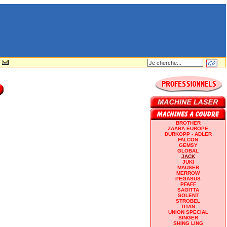
BROTHER
ZAARA EUROPE
DURKOPP - ADLER
FALCON
GEMSY
GLOBAL
JACK
JUKI
MAUSER
MERROW
PEGASUS
PFAFF
SAGITTA
SOLENT
STROBEL
TITAN
UNION SPECIAL
SINGER
SHING LING