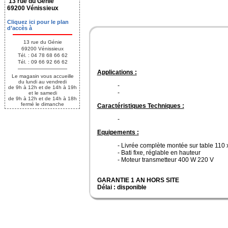
13 rue du Génie
69200 Vénissieux
Cliquez ici pour le plan
d’accès à
13 rue du Génie
69200 Vénissieux
Tél. : 04 78 68 66 62
Tél. : 09 66 92 66 62
Applications :
Le magasin vous accueille
du lundi au vendredi
-
de 9h à 12h et de 14h à 19h
-
et le samedi
de 9h à 12h et de 14h à 18h
fermé le dimanche
Caractéristiques Techniques :
-
Equipements :
- Livrée complète montée sur table 110 
- Bati fixe, réglable en hauteur
- Moteur transmetteur 400 W 220 V
GARANTIE 1 AN HORS SITE
Délai : disponible