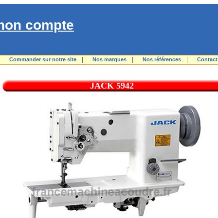
mon compte
|
|
|
|
Commander sur notre site
Nos marques
Nos références
Contact
JACK 5942