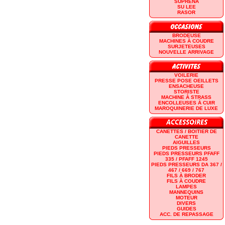
SUPRENA
SU LEE
RASOR
BRODEUSE
MACHINES À COUDRE
SURJETEUSES
NOUVELLE ARRIVAGE
VOILERIE
PRESSE POSE OEILLETS
ENSACHEUSE
STORISTE
MACHINE À STRASS
ENCOLLEUSES À CUIR
MAROQUINERIE DE LUXE
CANETTES / BOITIER DE
CANETTE
AIGUILLES
PIEDS PRESSEURS
PIEDS PRESSEURS PFAFF
335 / PFAFF 1245
PIEDS PRESSEURS DA 367 /
467 / 669 / 767
FILS À BRODER
FILS À COUDRE
LAMPES
MANNEQUINS
MOTEUR
DIVERS
GUIDES
ACC. DE REPASSAGE