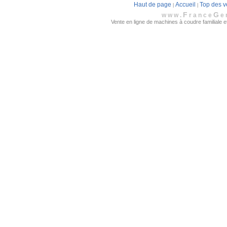
Haut de page
Accueil
Top des v
|
|
F
G
www.
rance
e
Vente en ligne de machines à coudre familiale et