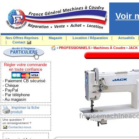
Voir 
|
|
|
Nos Offres Reprises
Magasin
Location / Réparation
Actualités
|
Contact
›
›
›
PROFESSIONNELS
Machines À Coudre
JACK
Régler votre commande
en toute confiance
- Paiement CB sécurisé
- Chèque
- PayPal
- Par téléphone
- Au magasin
Imprimer la fiche
produit
Une question ?
un renseignement ?
Contactez-nous