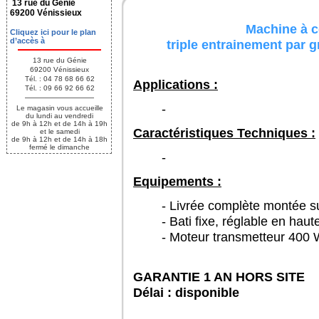
13 rue du Génie
69200 Vénissieux
Machine à co
Cliquez ici pour le plan
d’accès à
triple entrainement par g
13 rue du Génie
69200 Vénissieux
Tél. : 04 78 68 66 62
Applications :
Tél. : 09 66 92 66 62
-
Le magasin vous accueille
du lundi au vendredi
de 9h à 12h et de 14h à 19h
Caractéristiques Techniques :
et le samedi
de 9h à 12h et de 14h à 18h
fermé le dimanche
-
Equipements :
- Livrée complète montée su
- Bati fixe, réglable en haut
- Moteur transmetteur 400
GARANTIE 1 AN HORS SITE
Délai : disponible