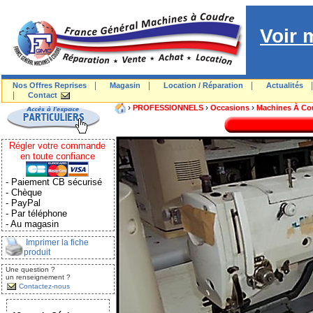
Voir 
|
|
|
Nos Offres Reprises
Magasin
Location / Réparation
Actualités
|
Contact
›
›
›
PROFESSIONNELS
Occasions
Machines À Co
Régler votre commande
en toute confiance
- Paiement CB sécurisé
- Chèque
- PayPal
- Par téléphone
- Au magasin
Imprimer la fiche
produit
Une question ?
un renseignement ?
Contactez-nous