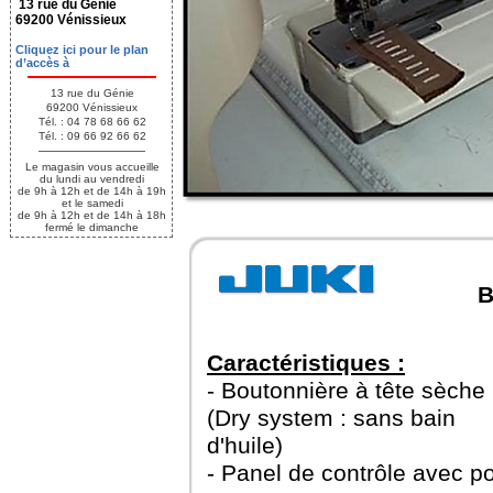
13 rue du Génie
69200 Vénissieux
Cliquez ici pour le plan
d’accès à
13 rue du Génie
69200 Vénissieux
Tél. : 04 78 68 66 62
Tél. : 09 66 92 66 62
Le magasin vous accueille
du lundi au vendredi
de 9h à 12h et de 14h à 19h
et le samedi
de 9h à 12h et de 14h à 18h
fermé le dimanche
B
Caractéristiques :
- Boutonnière à tête sèche
(Dry system : sans bain
d'huile)
- Panel de contrôle avec po