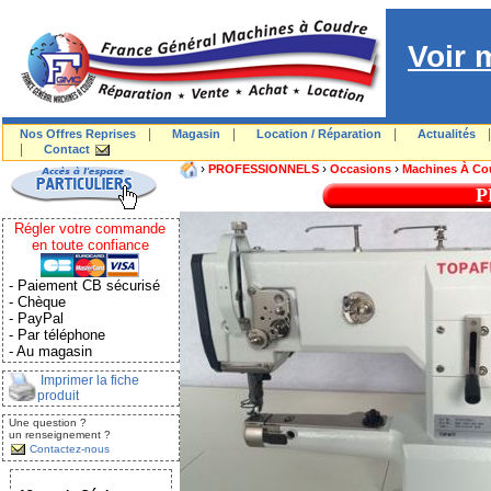
Voir 
|
|
|
Nos Offres Reprises
Magasin
Location / Réparation
Actualités
|
Contact
›
›
›
PROFESSIONNELS
Occasions
Machines À Co
P
Régler votre commande
en toute confiance
- Paiement CB sécurisé
- Chèque
- PayPal
- Par téléphone
- Au magasin
Imprimer la fiche
produit
Une question ?
un renseignement ?
Contactez-nous