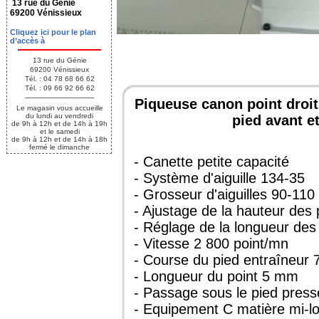
13 rue du Génie
69200 Vénissieux
Cliquez ici pour le plan
d’accès à
13 rue du Génie
69200 Vénissieux
Tél. : 04 78 68 66 62
Tél. : 09 66 92 66 62
Piqueuse canon point droit 
Le magasin vous accueille
du lundi au vendredi
pied avant e
de 9h à 12h et de 14h à 19h
et le samedi
de 9h à 12h et de 14h à 18h
fermé le dimanche
- Canette petite capacité
- Système d'aiguille 134-35
- Grosseur d'aiguilles 90-11
- Ajustage de la hauteur des
- Réglage de la longueur des 
- Vitesse 2 800 point/mn
- Course du pied entraîneur
- Longueur du point 5 mm
- Passage sous le pied pre
- Equipement C matière mi-l