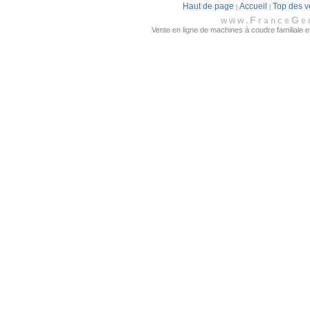
Haut de page
Accueil
Top des v
|
|
F
G
www.
rance
e
Vente en ligne de machines à coudre familiale et