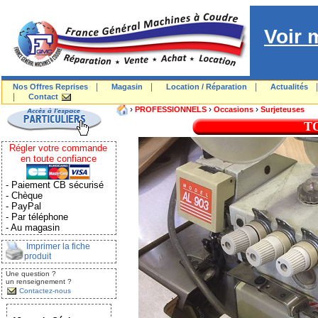
Voir 
|
|
|
Nos Offres Reprises
Magasin
Location / Réparation
Actualités
|
Contact
›
›
›
PROFESSIONNELS
Occasions
Surjeteuses
T
Régler votre commande
en toute confiance
- Paiement CB sécurisé
- Chèque
- PayPal
- Par téléphone
- Au magasin
Imprimer la fiche
produit
Une question ?
un renseignement ?
Contactez-nous