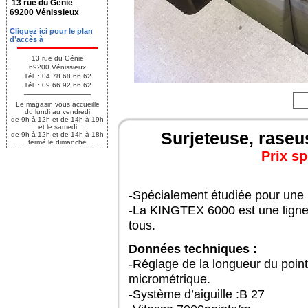
13 rue du Génie
69200 Vénissieux
Cliquez ici pour le plan
d’accès à
13 rue du Génie
69200 Vénissieux
Tél. : 04 78 68 66 62
Tél. : 09 66 92 66 62
Le magasin vous accueille
du lundi au vendredi
de 9h à 12h et de 14h à 19h
et le samedi
Surjeteuse, raseus
de 9h à 12h et de 14h à 18h
fermé le dimanche
Prix sp
-Spécialement étudiée pour une ut
-La KINGTEX 6000 est une ligne d
tous.
Données techniques :
-Réglage de la longueur du point f
micrométrique.
-Système d’aiguille :B 27