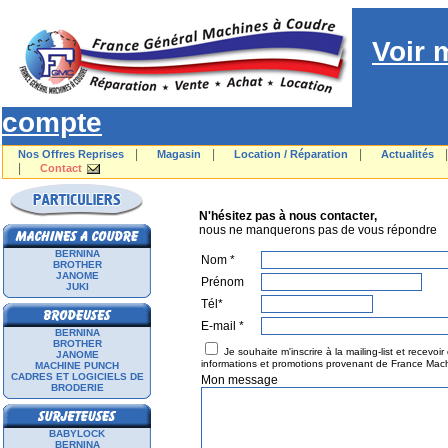
Voir 
compte
|
|
|
Nos Offres Reprises
Magasin
Location / Réparation
Actualités
|
Contact
N'HÉSITEZ P
N'hésitez pas à nous contacter,
nous ne manquerons pas de vous répondre
BERNINA
Nom *
BROTHER
JANOME
Prénom
JUKI
Tél*
E-mail *
BERNINA
BROTHER
Je souhaite m'inscrire à la mailing-list et recevoir
JANOME
informations et promotions provenant de France Mac
MACHINE PUNCH
CADRES ET LOGICIELS DE
Mon message
BRODERIE
BABYLOCK
BERNINA