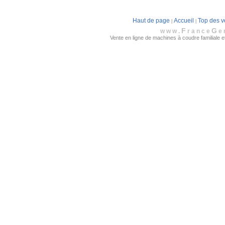
Haut de page
Accueil
Top des v
|
|
F
G
www.
rance
e
Vente en ligne de machines à coudre familiale et