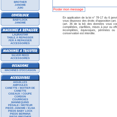
BROTHER
JANOME
JUKI
En application de la loi n° 78-17 du 6 janvi
BABYLOCK
vous disposez des droits d'opposition (art. 26
JANOME
(art. 36 de la loi) des données vous con
complétées, clarifiées, mises à jour ou ef
incomplètes, équivoques, périmées ou do
conservation est interdite.
LAURASTAR
TABLE À REPASSER
FER À REPASSER
ACCESSOIRES
SILVER REED
ACCESSOIRES
MACHINES D'OCCASION
AIGUILLES
AMPOULES
CANETTE / BOITIER DE
CANETTE
CISEAUX / COUPE
CORDON
COURROIES
MANNEQUINS
PÉDALE / MOTEUR
PIEDS JANOME / ELNA
PIEDS BABY LOCK
PIEDS BERNINA
PIEDS BROTHER