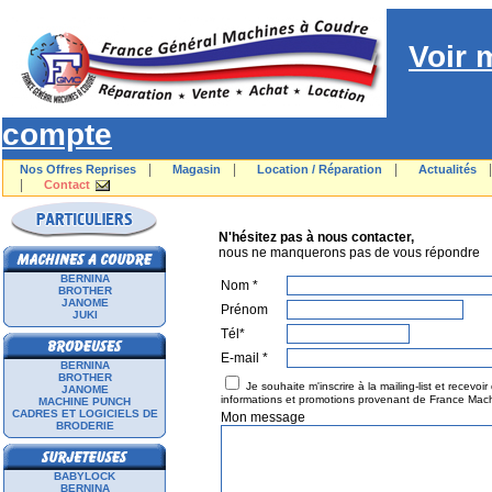
Voir 
compte
|
|
|
Nos Offres Reprises
Magasin
Location / Réparation
Actualités
|
Contact
N'HÉSITEZ P
N'hésitez pas à nous contacter,
nous ne manquerons pas de vous répondre
BERNINA
Nom *
BROTHER
JANOME
Prénom
JUKI
Tél*
E-mail *
BERNINA
BROTHER
Je souhaite m'inscrire à la mailing-list et recevoir
JANOME
informations et promotions provenant de France Mac
MACHINE PUNCH
CADRES ET LOGICIELS DE
Mon message
BRODERIE
BABYLOCK
BERNINA