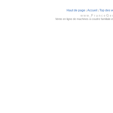
Haut de page
Accueil
Top des v
|
|
F
G
www.
rance
e
Vente en ligne de machines à coudre familiale et