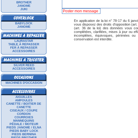
BROTHER
JANOME
JUKI
En application de la loi n° 78-17 du 6 janvi
BABYLOCK
vous disposez des droits d'opposition (art. 26
JANOME
(art. 36 de la loi) des données vous con
complétées, clarifiées, mises à jour ou ef
incomplètes, équivoques, périmées ou do
conservation est interdite.
LAURASTAR
TABLE À REPASSER
FER À REPASSER
ACCESSOIRES
SILVER REED
ACCESSOIRES
MACHINES D'OCCASION
AIGUILLES
AMPOULES
CANETTE / BOITIER DE
CANETTE
CISEAUX / COUPE
CORDON
COURROIES
MANNEQUINS
PÉDALE / MOTEUR
PIEDS JANOME / ELNA
PIEDS BABY LOCK
PIEDS BERNINA
PIEDS BROTHER