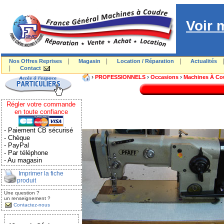
Voir 
|
|
|
Nos Offres Reprises
Magasin
Location / Réparation
Actualités
|
Contact
›
›
›
PROFESSIONNELS
Occasions
Machines À Co
Régler votre commande
en toute confiance
- Paiement CB sécurisé
- Chèque
- PayPal
- Par téléphone
- Au magasin
Imprimer la fiche
produit
Une question ?
un renseignement ?
Contactez-nous