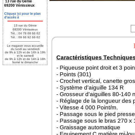
13 rue du Génie
69200 Vénissieux
Cliquez ici pour le plan
d’accès à
13 rue du Génie
69200 Vénissieux
Tél. : 04 78 68 66 62
Tél. : 09 66 92 66 62
Le magasin vous accueille
du lundi au vendredi
de 9h à 12h et de 14h à 19h
et le samedi
Caractéristiques Techniques
de 9h à 12h et de 14h à 18h
fermé le dimanche
- Piqueuse point droit et 3 poin
- Points (301)
- Crochet vertical, canette gro
- Système d'aiguille 134 R
- Grosseur d'aiguilles 80-140
- Réglage de la longueur des 
- Vitesse 4 000 Point/m.
- Passage sous le pied pres
- Passage sous le bras 270 x
- Graissage automatique
- Equipement C matière mi-lou